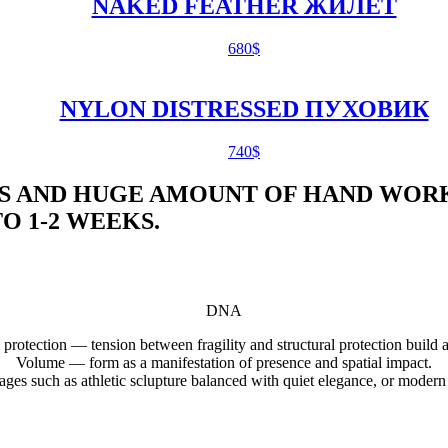
NAKED FEATHER ЖИЛЕТ
680
$
NYLON DISTRESSED ПУХОВИК
740
$
S AND HUGE AMOUNT OF HAND WORK
 1-2 WEEKS.
DNA
 protection — tension between fragility and structural protection build 
Volume — form as a manifestation of presence and spatial impact.
ages such as athletic sclupture balanced with quiet elegance, or moder